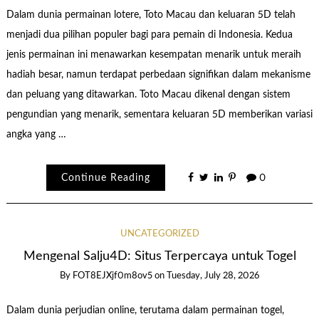
Dalam dunia permainan lotere, Toto Macau dan keluaran 5D telah
menjadi dua pilihan populer bagi para pemain di Indonesia. Kedua
jenis permainan ini menawarkan kesempatan menarik untuk meraih
hadiah besar, namun terdapat perbedaan signifikan dalam mekanisme
dan peluang yang ditawarkan. Toto Macau dikenal dengan sistem
pengundian yang menarik, sementara keluaran 5D memberikan variasi
angka yang …
Continue Reading
0
UNCATEGORIZED
Mengenal Salju4D: Situs Terpercaya untuk Togel
By
FOT8EJXjf0m8ov5
on
Tuesday, July 28, 2026
Dalam dunia perjudian online, terutama dalam permainan togel,