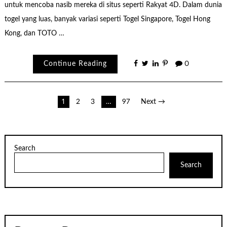
untuk mencoba nasib mereka di situs seperti Rakyat 4D. Dalam dunia
togel yang luas, banyak variasi seperti Togel Singapore, Togel Hong
Kong, dan TOTO …
Continue Reading
0
Posts
1
2
3
…
97
Next →
pagination
Search
Search