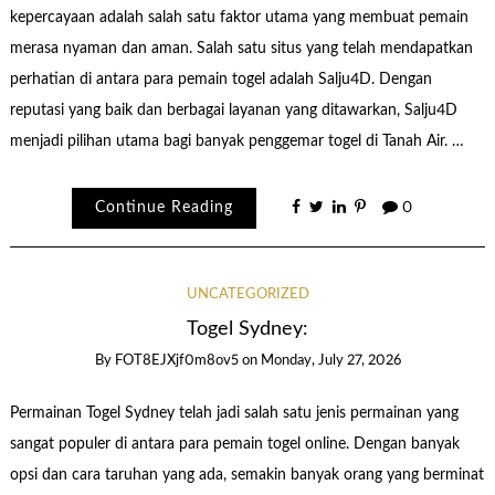
kepercayaan adalah salah satu faktor utama yang membuat pemain
merasa nyaman dan aman. Salah satu situs yang telah mendapatkan
perhatian di antara para pemain togel adalah Salju4D. Dengan
reputasi yang baik dan berbagai layanan yang ditawarkan, Salju4D
menjadi pilihan utama bagi banyak penggemar togel di Tanah Air. …
Continue Reading
0
UNCATEGORIZED
Togel Sydney:
By
FOT8EJXjf0m8ov5
on
Monday, July 27, 2026
Permainan Togel Sydney telah jadi salah satu jenis permainan yang
sangat populer di antara para pemain togel online. Dengan banyak
opsi dan cara taruhan yang ada, semakin banyak orang yang berminat