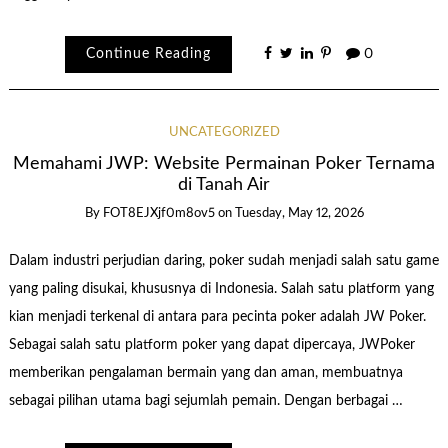
Continue Reading
0
UNCATEGORIZED
Memahami JWP: Website Permainan Poker Ternama
di Tanah Air
By
FOT8EJXjf0m8ov5
on
Tuesday, May 12, 2026
Dalam industri perjudian daring, poker sudah menjadi salah satu game
yang paling disukai, khususnya di Indonesia. Salah satu platform yang
kian menjadi terkenal di antara para pecinta poker adalah JW Poker.
Sebagai salah satu platform poker yang dapat dipercaya, JWPoker
memberikan pengalaman bermain yang dan aman, membuatnya
sebagai pilihan utama bagi sejumlah pemain. Dengan berbagai …