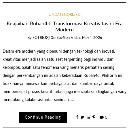
UNCATEGORIZED
Keajaiban Rubah4d: Transformasi Kreativitas di Era
Modern
By
FOT8EJXjf0m8ov5
on
Friday, May 1, 2026
Dalam era modern yang dipenuhi dengan teknologi dan inovasi,
kreativitas menjadi salah satu aset terpenting bagi individu dan
kelompok. Salah satu fenomena yang menarik perhatian seiring
dengan perkembangan ini adalah keberadaan Rubah4d. Platform ini
tidak hanya menawarkan berbagai alat dan sumber daya untuk
mempercepat proses kreatif, tetapi juga menciptakan lingkungan yang
mendukung kolaborasi antar seniman, …
Continue Reading
0