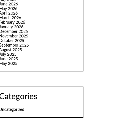
June 2026
May 2026
April 2026
March 2026
February 2026
January 2026
December 2025
November 2025
October 2025
September 2025
August 2025
July 2025
June 2025
May 2025
Categories
Uncategorized