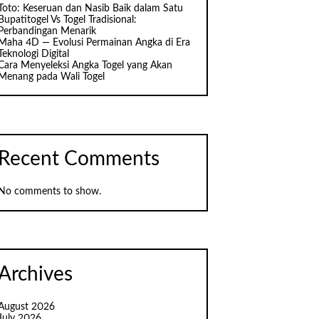
Toto: Keseruan dan Nasib Baik dalam Satu
Bupatitogel Vs Togel Tradisional:
Perbandingan Menarik
Maha 4D — Evolusi Permainan Angka di Era
Teknologi Digital
Cara Menyeleksi Angka Togel yang Akan
Menang pada Wali Togel
Recent Comments
No comments to show.
Archives
August 2026
July 2026