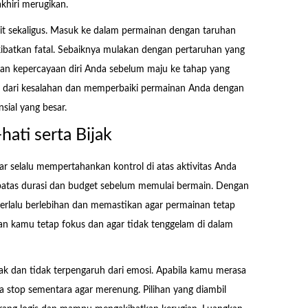
hiri merugikan.
duit sekaligus. Masuk ke dalam permainan dengan taruhan
ibatkan fatal. Sebaiknya mulakan dengan pertaruhan yang
an kepercayaan diri Anda sebelum maju ke tahap yang
jar dari kesalahan dan memperbaiki permainan Anda dengan
ial yang besar.
ati serta Bijak
ar selalu mempertahankan kontrol di atas aktivitas Anda
atas durasi dan budget sebelum memulai bermain. Dengan
terlalu berlebihan dan memastikan agar permainan tetap
n kamu tetap fokus dan agar tidak tenggelam di dalam
ijak dan tidak terpengaruh dari emosi. Apabila kamu merasa
a stop sementara agar merenung. Pilihan yang diambil