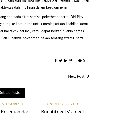
urang logis dan mampu mengakibatkan kerugian. Luangkan
 aktivitas dalam pikiran dalam keadaan jernih.
yang ada pada situs semisal pokerhebat serta IDN Play.
rgabung ke komunitas untuk meningkatkan keahlian kamu.
hal taktik berjudi, kamu dapat bertaruh lebih cerdas
Selalu bahwa poker merupakan tentang strategi serta
0
Next Post
Related Posts
CATEGORIZED
UNCATEGORIZED
: Keseruan dan
Bupatitogel Vs Togel