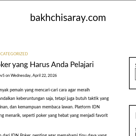
bakhchisaray.com
CATEGORIZED
ker yang Harus Anda Pelajari
ov5
on
Wednesday, April 22, 2026
nyak pemain yang mencari-cari cara agar meraih
ndalkan keberuntungan saja, tetapi juga butuh taktik yang
ainan, dan kemampuan membaca lawan. Platform IDN
 menarik, seperti poker yang hebat yang menjadi favorit
am dari IDN Poker, penting agar memahami tipu daya yang