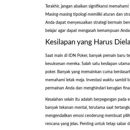
Terakhir, jangan abaikan signifikansi memahami
Masing-masing tipologi memiliki aturan dan st
Anda dapat menyesuaikan strategi bermain berd
belajar agar dapat mengasah kemampuan Anda 
Kesilapan yang Harus Diel
Saat main di IDN Poker, banyak pemain baru 
kesuksesan mereka. Salah satu kesilapan utama 
poker. Banyak yang memainkan cuma berdasarkan
memahami letak meja. Investasi waktu sambil be
permainan Anda dan menghindari kerugian finan
Kesalahan selain itu adalah berpegangan pada
banyak tekanan mental, terutama saat tertang
mengendalikan emosi cenderung membuat piliha
rencana yang jelas. Penting untuk tetap sabar 