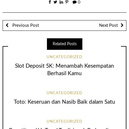
0
Previous Post
Next Post
Related Posts
UNCATEGORIZED
Slot Deposit 5K: Menambah Kesempatan
Berhasil Kamu
UNCATEGORIZED
Toto: Keseruan dan Nasib Baik dalam Satu
UNCATEGORIZED