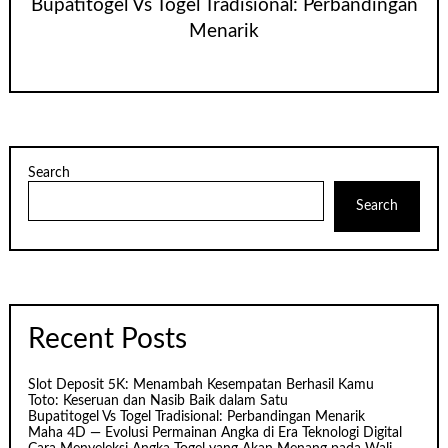
Bupatitogel Vs Togel Tradisional: Perbandingan
Menarik
Search
Search
Recent Posts
Slot Deposit 5K: Menambah Kesempatan Berhasil Kamu
Toto: Keseruan dan Nasib Baik dalam Satu
Bupatitogel Vs Togel Tradisional: Perbandingan Menarik
Maha 4D — Evolusi Permainan Angka di Era Teknologi Digital