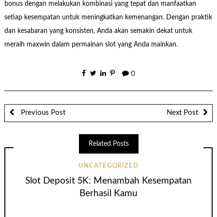
bonus dengan melakukan kombinasi yang tepat dan manfaatkan
setiap kesempatan untuk meningkatkan kemenangan. Dengan praktik
dan kesabaran yang konsisten, Anda akan semakin dekat untuk
meraih maxwin dalam permainan slot yang Anda mainkan.
0
Previous Post
Next Post
Related Posts
UNCATEGORIZED
Slot Deposit 5K: Menambah Kesempatan
Berhasil Kamu