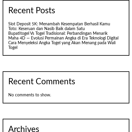
Recent Posts
Slot Deposit 5K: Menambah Kesempatan Berhasil Kamu
Toto: Keseruan dan Nasib Baik dalam Satu
Bupatitogel Vs Togel Tradisional: Perbandingan Menarik
Maha 4D — Evolusi Permainan Angka di Era Teknologi Digital
Cara Menyeleksi Angka Togel yang Akan Menang pada Wali
Togel
Recent Comments
No comments to show.
Archives