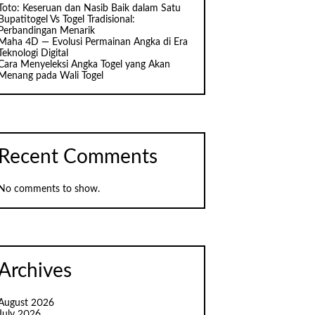
Toto: Keseruan dan Nasib Baik dalam Satu
Bupatitogel Vs Togel Tradisional:
Perbandingan Menarik
Maha 4D — Evolusi Permainan Angka di Era
Teknologi Digital
Cara Menyeleksi Angka Togel yang Akan
Menang pada Wali Togel
Recent Comments
No comments to show.
Archives
August 2026
July 2026