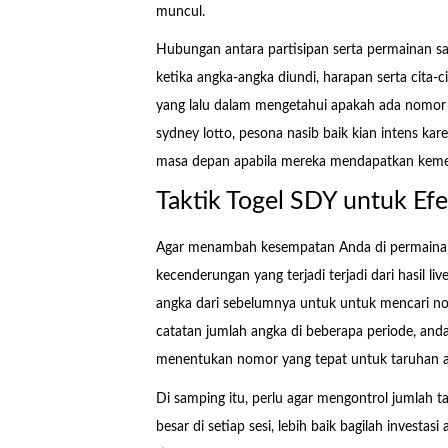
muncul.
Hubungan antara partisipan serta permainan sa
ketika angka-angka diundi, harapan serta cita-
yang lalu dalam mengetahui apakah ada nomor 
sydney lotto, pesona nasib baik kian intens ka
masa depan apabila mereka mendapatkan kem
Taktik Togel SDY untuk Efe
Agar menambah kesempatan Anda di permainan
kecenderungan yang terjadi terjadi dari hasil 
angka dari sebelumnya untuk untuk mencari no
catatan jumlah angka di beberapa periode, anda
menentukan nomor yang tepat untuk taruhan 
Di samping itu, perlu agar mengontrol jumlah t
besar di setiap sesi, lebih baik bagilah investas