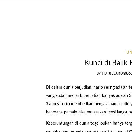
UN
Kunci di Balik
By
FOT8EJXjf0m8o
Di dalam dunia perjudian, nasib sering adalah 
yang sudah menarik perhatian banyak adalah SD
Sydney Lotto memberikan pengalaman sendiri y
beberapa pemain bisa merasakan tensi langsung
Keberuntungan di dunia togel bukan hanya terga
pemahaman terhadap permainan itu. Togel SDY m