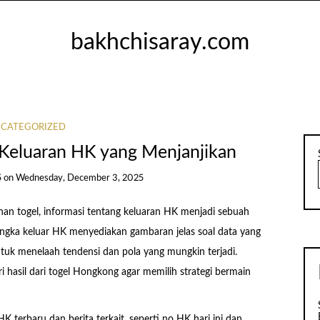
bakhchisaray.com
CATEGORIZED
Keluaran HK yang Menjanjikan
5
on
Wednesday, December 3, 2025
an togel, informasi tentang keluaran HK menjadi sebuah
angka keluar HK menyediakan gambaran jelas soal data yang
k menelaah tendensi dan pola yang mungkin terjadi.
 hasil dari togel Hongkong agar memilih strategi bermain
K terbaru dan berita terkait, seperti no HK hari ini dan