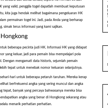
K yang valid, penggila togel dapatlah membuat keputusan
i itu, kita juga hendak melihat bagaimana pengeluaran HK
m permainan togel ini. Jadi, pada Anda yang berharap
 simak terus informasi yang kami sajikan.
n Hongkong
ntuk beberapa pecinta judi HK. Informasi HK yang didapat
r yang keluar, jadi para pemain bisa mempelajari pola
. Dengan mengamati data historis, sejumlah pemain
ebih tepat untuk menebak nomor keluaran selanjutnya.
 sehari-hari untuk beberapa petaruh taruhan. Mereka kerap
elihat berfrekuensi angka yang sering muncul dan angka
ang tepat, banyak yang percaya bahwasanya mereka bisa
ndapatkan angka yang benar di Hongkong sekarang atau
elalu menarik perhatian perhatian.