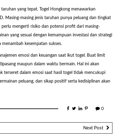
e taruhan yang tepat. Togel Hongkong menawarkan
2D. Masing-masing jenis taruhan punya peluang dan tingkat
perlu mengerti risiko dan potensi profit dari masing-
nan yang sesuai dengan kemampuan investasi dan strategi
ta menambah kesempatan sukses.
najemen emosi dan keuangan saat ikut togel. Buat limit
g dipasang maupun dalam waktu bermain. Hal ini akan
k terseret dalam emosi saat hasil togel tidak mencukupi
rmainan peluang, dan sikap positif serta kedisiplinan akan
0
Next Post