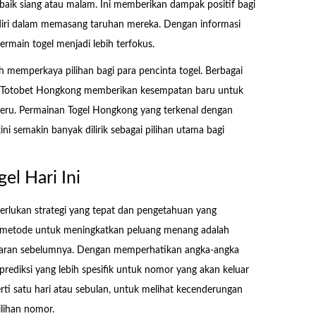
baik siang atau malam. Ini memberikan dampak positif bagi
 diri dalam memasang taruhan mereka. Dengan informasi
rmain togel menjadi lebih terfokus.
ih memperkaya pilihan bagi para pencinta togel. Berbagai
ari Totobet Hongkong memberikan kesempatan baru untuk
eru. Permainan Togel Hongkong yang terkenal dengan
ini semakin banyak dilirik sebagai pilihan utama bagi
el Hari Ini
lukan strategi yang tepat dan pengetahuan yang
u metode untuk meningkatkan peluang menang adalah
luaran sebelumnya. Dengan memperhatikan angka-angka
prediksi yang lebih spesifik untuk nomor yang akan keluar
perti satu hari atau sebulan, untuk melihat kecenderungan
lihan nomor.