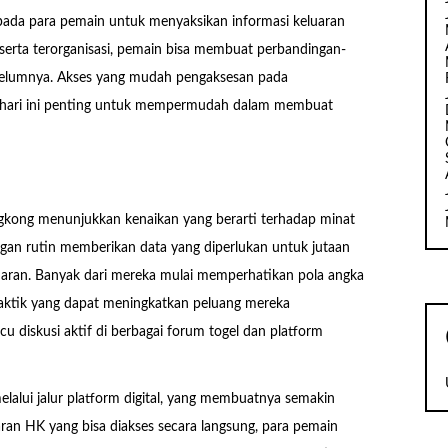
da para pemain untuk menyaksikan informasi keluaran
 serta terorganisasi, pemain bisa membuat perbandingan-
sebelumnya. Akses yang mudah pengaksesan pada
 hari ini penting untuk mempermudah dalam membuat
ngkong menunjukkan kenaikan yang berarti terhadap minat
engan rutin memberikan data yang diperlukan untuk jutaan
uaran. Banyak dari mereka mulai memperhatikan pola angka
aktik yang dapat meningkatkan peluang mereka
u diskusi aktif di berbagai forum togel dan platform
alui jalur platform digital, yang membuatnya semakin
ran HK yang bisa diakses secara langsung, para pemain