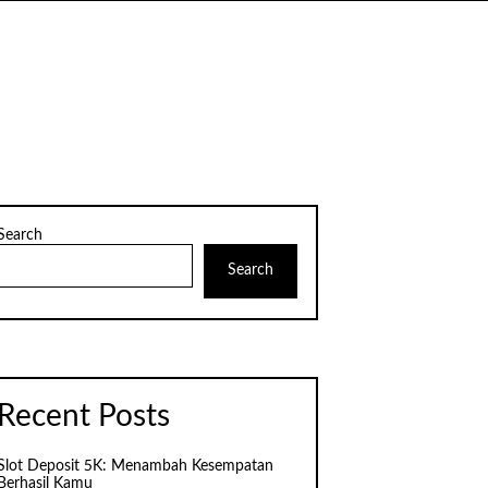
Search
Search
Recent Posts
Slot Deposit 5K: Menambah Kesempatan
Berhasil Kamu