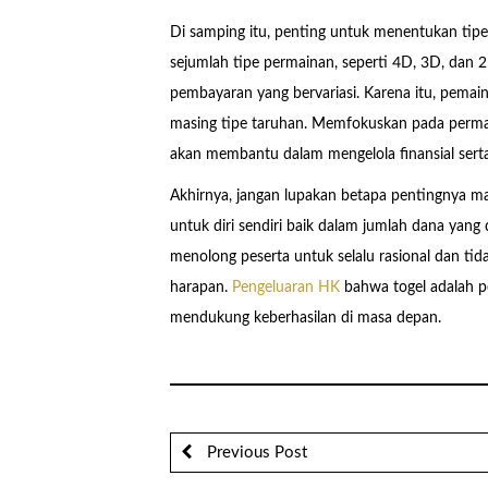
Di samping itu, penting untuk menentukan tip
sejumlah tipe permainan, seperti 4D, 3D, dan 
pembayaran yang bervariasi. Karena itu, pemain 
masing tipe taruhan. Memfokuskan pada permai
akan membantu dalam mengelola finansial ser
Akhirnya, jangan lupakan betapa pentingnya ma
untuk diri sendiri baik dalam jumlah dana yan
menolong peserta untuk selalu rasional dan tida
harapan.
Pengeluaran HK
bahwa togel adalah pe
mendukung keberhasilan di masa depan.
Previous Post